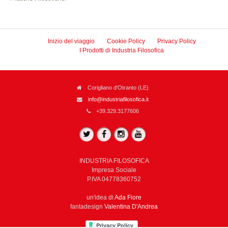
Inizio del viaggio
Cookie Policy
Privacy Policy
I Prodotti di Industria Filosofica
Corigliano d'Otranto (LE)
info@industriafilosofica.it
+39.329.3177606
INDUSTRIA FILOSOFICA
Impresa Sociale
P.IVA 04778360752
un'idea di
Ada Fiore
fantadesign
Valentina D'Andrea