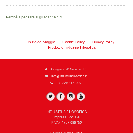
Perché a pensare si guadagna tutti.
Inizio del viaggio
Cookie Policy
Privacy Policy
I Prodotti di Industria Filosofica
Corigliano d'Otranto (LE)
info@industriafilosofica.it
+39.329.3177606
INDUSTRIA FILOSOFICA
Impresa Sociale
P.IVA 04778360752