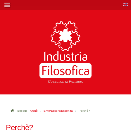
Costruttori di Pensiero
Sei qui:
Archè
Ente/Essere/Essenza
Perchè?
Perchè?