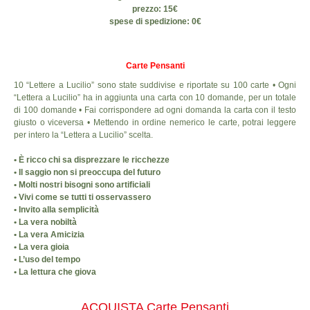
prezzo: 15€
spese di spedizione: 0€
Carte Pensanti
10 “Lettere a Lucilio” sono state suddivise e riportate su 100 carte • Ogni
“Lettera a Lucilio” ha in aggiunta una carta con 10 domande, per un totale
di 100 domande • Fai corrispondere ad ogni domanda la carta con il testo
giusto o viceversa • Mettendo in ordine nemerico le carte, potrai leggere
per intero la “Lettera a Lucilio” scelta.
• È ricco chi sa disprezzare le ricchezze
• Il saggio non si preoccupa del futuro
• Molti nostri bisogni sono artificiali
• Vivi come se tutti ti osservassero
• Invito alla semplicità
• La vera nobiltà
• La vera Amicizia
• La vera gioia
• L’uso del tempo
• La lettura che giova
ACQUISTA Carte Pensanti