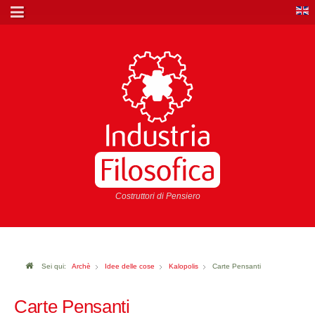
Costruttori di Pensiero
Sei qui:
Archè
Idee delle cose
Kalopolis
Carte Pensanti
Carte Pensanti