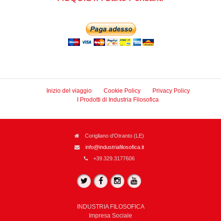
Inizio del viaggio
Cookie Policy
Privacy Policy
I Prodotti di Industria Filosofica
Corigliano d'Otranto (LE)
info@industriafilosofica.it
+39.329.3177606
INDUSTRIA FILOSOFICA
Impresa Sociale