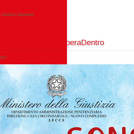
to da Bosca Spumanti
ne del Libro Sono LiberaDentro
 2017