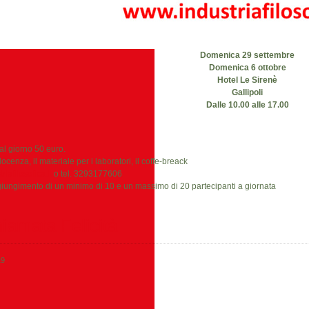
Domenica 29 settembre
Domenica 6 ottobre
Hotel Le Sirenè
Gallipoli
Dalle 10.00 alle 17.00
al giorno 50 euro.
cenza, il materiale per i laboratori, il coffe-breack
iafilosofica.it
o tel. 3293177606
aggiungimento di un minimo di 10 e un massimo di 20 partecipanti a giornata
iamata Felicità
19