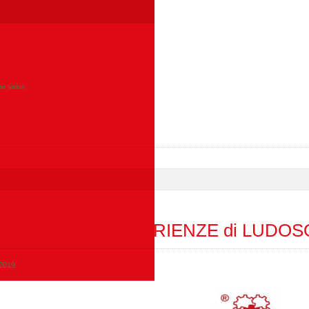
ee valori
RI di IDEE - ESPERIENZE di LUDOS
 2019