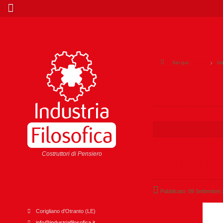
Sei qui:
Archè
Id
Idee valori
Costruttori di Pensiero
I LABORATO
Pubblicato: 09 Settembre
Corigliano d'Otranto (LE)
info@industriafilosofica.it