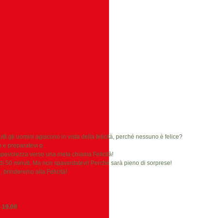
utti gli uomini agiscono in vista della felicità, perché nessuno è felice?
to e preparatevi p
apevolezza verso una meta chiama Felicità!
 di 50 minuti. Ma non spaventatevi! Perché sarà pieno di sorprese!
, brinderemo alla Felicità!
 19.00