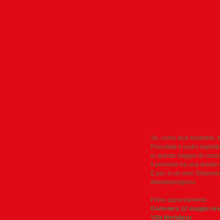
Se, come dice Aristotele, t
Prenotate il vostro bigliet
er questo viaggio di cons
Il percorso ha una durata
E poi, in un vero Simposio
#workinprogress
Primo appuntamento
Domenica 12 maggio ore
Villa Meridiana