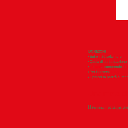
ISCRIZIONI
• Entro il 20 settembre
• Quota di partecipazione 
• La quota comprende la do
• Per iscriversi
info@industr
• Il percorso partirà al r
Una meta ch
Pubblicato: 07 Maggio 20